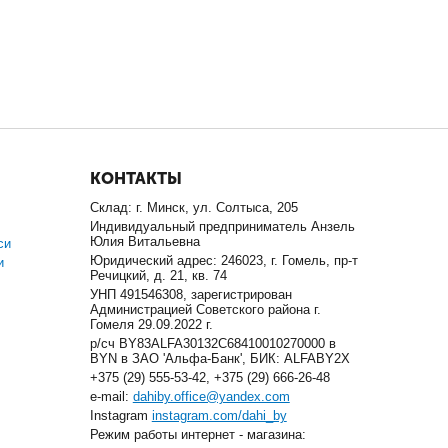
КОНТАКТЫ
Склад: г. Минск, ул. Солтыса, 205
Индивидуальный предприниматель Анзель
Юлия Витальевна
си
Юридический адрес: 246023, г. Гомель, пр-т
и
Речицкий, д. 21, кв. 74
УНП 491546308, зарегистрирован
Администрацией Советского района г.
Гомеля 29.09.2022 г.
р/сч BY83ALFA30132C68410010270000 в
BYN в ЗАО 'Альфа-Банк', БИК: ALFABY2X
+375 (29) 555-53-42, +375 (29) 666-26-48
e-mail:
dahiby.office@yandex.com
Instagram
instagram.com/dahi_by
Режим работы интернет - магазина: