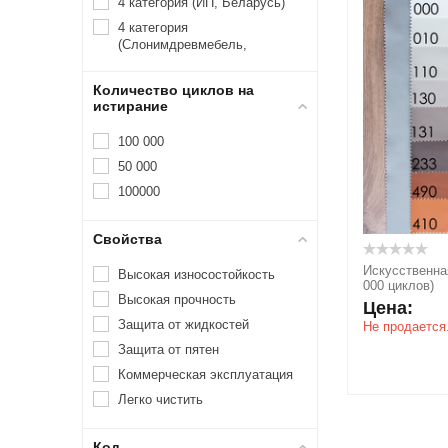
4 категория (ИП, Беларусь)
4 категория
(Слонимдревмебель,
Беларусь)
5 категория (Лукан, Беларусь)
Количество циклов на
истирание
6 категория (Шибо-Мебель,
Беларусь)
100 000
1 категория (Анмикс,
50 000
Беларусь)
100000
Свойства
Искусственна
Высокая износостойкость
000 циклов)
Высокая прочность
Цена:
Защита от жидкостей
Не продается
и.
Защита от пятен
Коммерческая эксплуатация
Легко чистить
Код