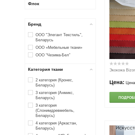
Флок
Бренд
ООО "Элегант Текстиль",
Беларусь
ООО «Мебельные ткани»
ООО “Чезима-Бел”
Категория ткани
Экокожа Bizon
2 категория (Кронес,
Цена:
Цена
Беларусь)
3 категория (Анмикс,
Беларусь)
ПОДРОБ
3 категория
(Слонимдревмебель,
Беларусь)
4 категория (Аркастан,
Беларусь)