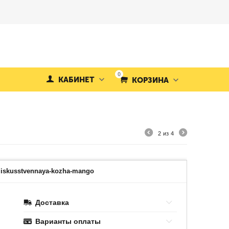
0
КАБИНЕТ
КОРЗИНА
2
из
4
iskusstvennaya-kozha-mango
Доставка
Варианты оплаты