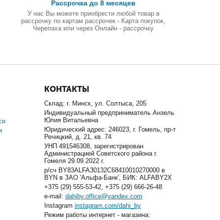
Рассрочка до 8 месяцев
У нас Вы можете приобрести любой товар в
рассрочку по картам рассрочек - Карта покупок,
Черепаха или через Онлайн - рассрочку
КОНТАКТЫ
Склад: г. Минск, ул. Солтыса, 205
Индивидуальный предприниматель Анзель
Юлия Витальевна
си
Юридический адрес: 246023, г. Гомель, пр-т
и
Речицкий, д. 21, кв. 74
УНП 491546308, зарегистрирован
Администрацией Советского района г.
Гомеля 29.09.2022 г.
р/сч BY83ALFA30132C68410010270000 в
BYN в ЗАО 'Альфа-Банк', БИК: ALFABY2X
+375 (29) 555-53-42, +375 (29) 666-26-48
e-mail:
dahiby.office@yandex.com
Instagram
instagram.com/dahi_by
Режим работы интернет - магазина: