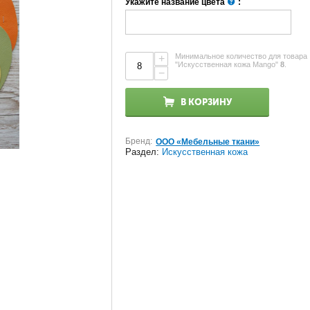
Укажите название цвета
:
Минимальное количество для товара
+
"Искусственная кожа Mango"
8
.
−
В КОРЗИНУ
Бренд:
ООО «Мебельные ткани»
Раздел:
Искусственная кожа