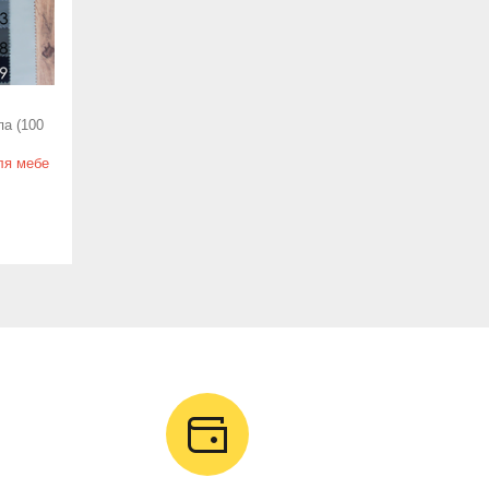
па (100
ля мебе