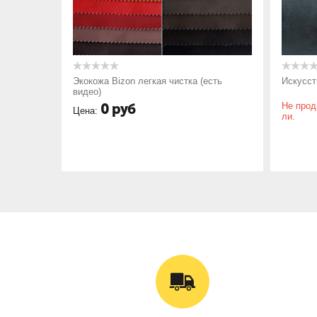
Экокожа Bizon легкая чистка (есть
Искусст
видео)
0
руб
Не прод
Цена:
ли.