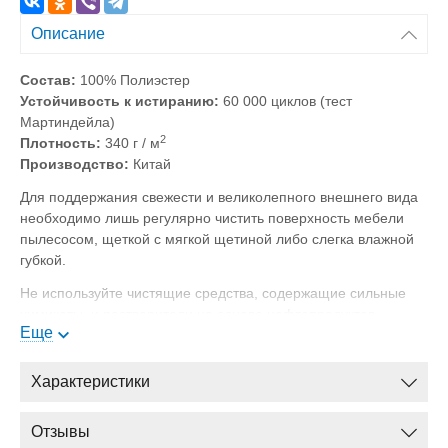
Описание
Состав:
100% Полиэстер
Устойчивость к истиранию:
60 000 циклов (тест
Мартиндейла)
2
Плотность:
340 г / м
Производство:
Китай
Для поддержания свежести и великолепного внешнего вида
необходимо лишь регулярно чистить поверхность мебели
пылесосом, щеткой с мягкой щетиной либо слегка влажной
губкой.
Не используйте чистящие средства, содержащие сильные
химикаты, и растворители на основе нефтепродуктов.
Еще
Нельзя выжимать, отбеливать, сильно тереть загрязнение.
Загрязнённый участок мебели следует обработать
Характеристики
небольшим количеством воды (до 30°С) и мягкого мыла, а
через 2–3 минуты стереть пятно с помощью губки и
просушить поверхность. Сильное загрязнение мебельной
Отзывы