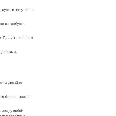
 пусть и кажутся не
ста потребуется
ее. При увеличенном
 делать с
етом дизайна
тся более высокой
ь между собой.