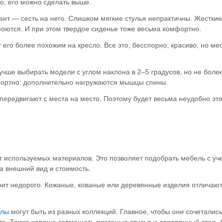
о, его можно сделать выше.
нт — сесть на него. Слишком мягкие стулья непрактичны. Жесткие,
моются. И при этом твердое сиденье тоже весьма комфортно.
 его более похожим на кресло. Все это, бесспорно, красиво, но ме
Лучше выбирать модели с углом наклона в 2–5 градусов, но не бол
мфортно: дополнительно нагружаются мышцы спины.
передвигают с места на место. Поэтому будет весьма неудобно это
 используемых материалов. Это позволяет подобрать мебель с уч
а внешний вид и стоимость.
тоит недорого. Кожаные, кованые или деревянные изделия отличаю
олы
могут быть из разных коллекций. Главное, чтобы они сочеталис