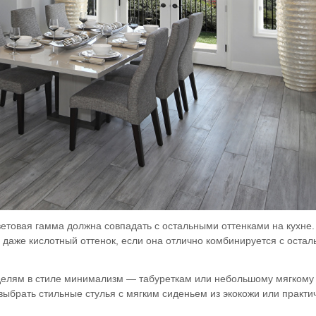
ветовая гамма должна совпадать с остальными оттенками на кухне
даже кислотный оттенок, если она отлично комбинируется с остал
делям в стиле минимализм — табуреткам или небольшому мягкому у
брать стильные стулья с мягким сиденьем из экокожи или практи